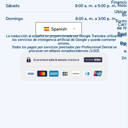
Financi
Noso
Sábado
8:00 a. m. a 5:00 p. m.
Ubicac
Bl
Domingo
8:00 a. m. a 3:00 p. m.
Formu
Carr
de N
Spanish
Doct
Paci
La traducción al español es proporcionada por Google Translate utilizando
los servicios de inteligencia artificial de Google y puede contener
Pre
errores.
Pag
Todos los pagos por servicios prestados por Professional Dental se
e
procesan en dólares estadounidenses (USD).
lín