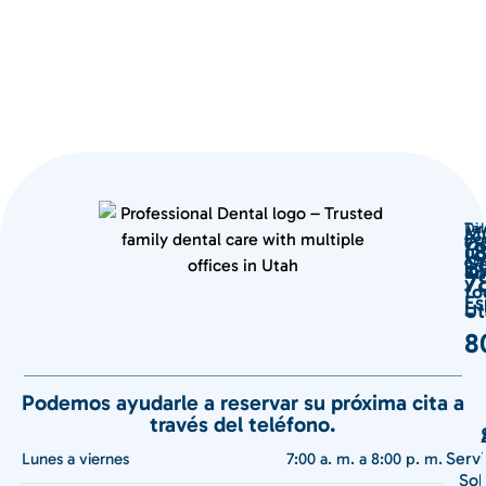
Te
Dir
Mú
Co
Ser
Od
(
ub
Ge
ele
in
En
7
y
to
Es
-
Ut
8
Podemos ayudarle a reservar su próxima cita a
través del teléfono.
Servi
Lunes a viernes
7:00 a. m. a 8:00 p. m.
Sob