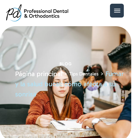
BLOG
Página principal
Fumar
>
>
Tips Dentales
y la salud bucal: cómo afecta a su
sonrisa